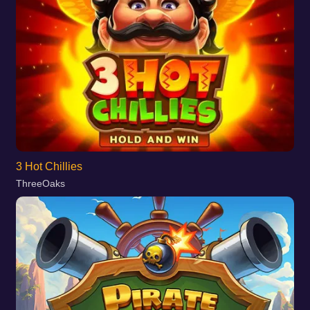
3 Hot Chillies
ThreeOaks