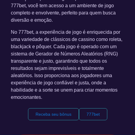
777bet, você tem acesso a um ambiente de jogo
completo e envolvente, perfeito para quem busca
diversão e emoção.
No 777bet, a experiência de jogo é enriquecida por
uma variedade de clássicos de cassino como roleta,
blackjack e pôquer. Cada jogo é operado com um
sistema de Gerador de Números Aleatórios (RNG)
transparente e justo, garantindo que todos os
resultados sejam imprevisíveis e totalmente
aleatórios. Isso proporciona aos jogadores uma
experiência de jogo confiável e justa, onde a
habilidade e a sorte se unem para criar momentos
emocionantes.
Receba seu bônus
777bet