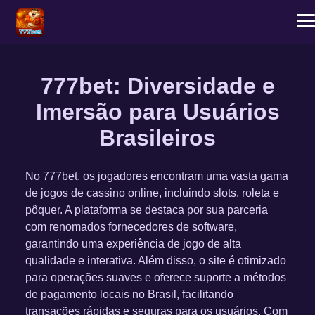
777bet: Diversidade e
Imersão para Usuários
Brasileiros
No 777bet, os jogadores encontram uma vasta gama
de jogos de cassino online, incluindo slots, roleta e
pôquer. A plataforma se destaca por sua parceria
com renomados fornecedores de software,
garantindo uma experiência de jogo de alta
qualidade e interativa. Além disso, o site é otimizado
para operações suaves e oferece suporte a métodos
de pagamento locais no Brasil, facilitando
transações rápidas e seguras para os usuários. Com