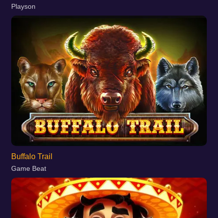
Playson
Buffalo Trail
Game Beat