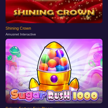
Shining Crown
Amusnet Interactive