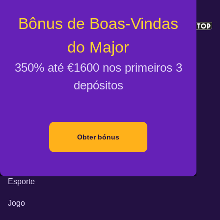
Bônus de Boas-Vindas
do Major
Home
350% até €1600 nos primeiros 3
Plinko 2
XXXtreme Lightning Roule
Le Bandit
depósitos
BGaming
Login
Evolution
Hacksaw
App
Jogos
Obter bónus
Bonus
Esporte
Jogo
Need for X