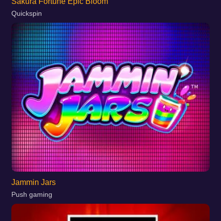
Sakura Fortune Epic Bloom
Quickspin
Jammin Jars
Push gaming