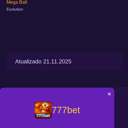
Mega Ball
Evolution
Atualizado 21.11.2025
The Dog House - Muttley Crew
Meteoroid Deluxe
Roulette Azure
PragmaticPlay
Spinmatic
Pragmatic Live
777BET
777bet